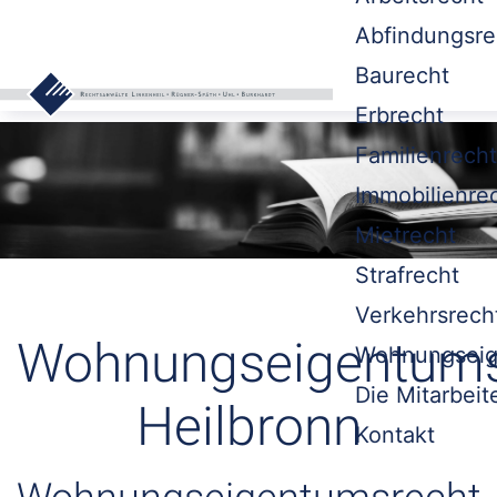
Abfindungsre
Baurecht
Erbrecht
Familienrecht
Immobilienre
Mietrecht
Strafrecht
Verkehrsrech
Wohnungseigentums
Wohnungseig
Die Mitarbeit
Heilbronn
Kontakt