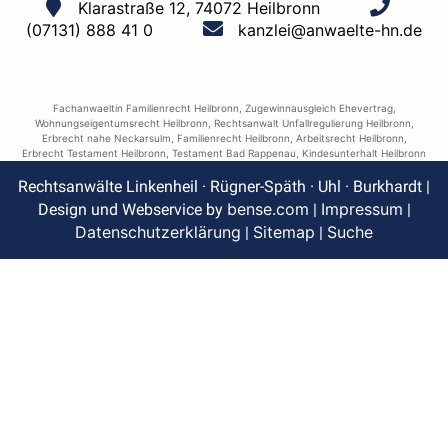
Klarastraße 12, 74072 Heilbronn
(07131) 888 41 0
kanzlei@anwaelte-hn.de
Fachanwaeltin Familienrecht Heilbronn
,
Zugewinnausgleich Ehevertrag
,
Wohnungseigentumsrecht Heilbronn
,
Rechtsanwalt Unfallregulierung Heilbronn
,
Erbrecht nahe Neckarsulm
,
Familienrecht Heilbronn
,
Arbeitsrecht Heilbronn
,
Erbrecht Testament Heilbronn
,
Testament Bad Rappenau
,
Kindesunterhalt Heilbronn
Rechtsanwälte Linkenheil · Rügner-Späth · Uhl · Burkhardt |
bense.com
Impressum
Design und Webservice by
|
|
Datenschutzerklärung
Sitemap
Suche
|
|