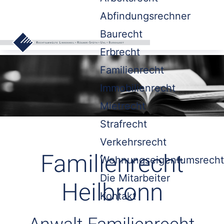
Abfindungsrechner
Baurecht
Erbrecht
Familienrecht
Immobilienrecht
Mietrecht
Strafrecht
Verkehrsrecht
Familienrecht
Wohnungseigentumsrecht
Die Mitarbeiter
Heilbronn
Kontakt