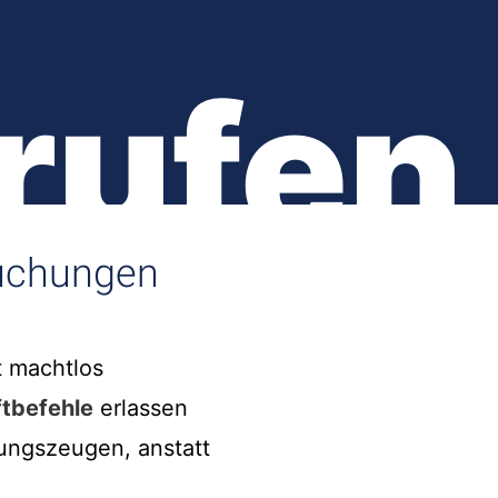
rufen
suchungen
t machtlos
tbefehle
erlassen
tungszeugen, anstatt