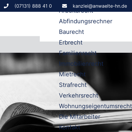
Leistungen
(07131) 888 41 0
kanzlei@anwaelte-hn.de
Arbeitsrecht
Abfindungsrechner
Baurecht
Erbrecht
Familienrecht
Immobilienrecht
Mietrecht
Strafrecht
Verkehrsrecht
Wohnungseigentumsrecht
Die Mitarbeiter
Kontakt