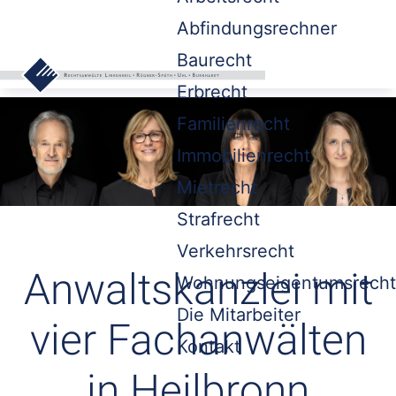
Abfindungsrechner
Baurecht
Erbrecht
Familienrecht
Immobilienrecht
Mietrecht
Strafrecht
Verkehrsrecht
Anwaltskanzlei mit
Wohnungseigentumsrecht
Die Mitarbeiter
vier Fachanwälten
Kontakt
in Heilbronn