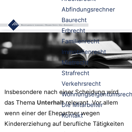
Abfindungsrechner
Baurecht
Erbrecht
Familienrecht
Immobilienrecht
Mietrecht
Strafrecht
Verkehrsrecht
Insbesondere nach einer Scheidung wird
Wohnungseigentumsrech
das Thema
Unterhalt
relevant. Vor allem
Die Mitarbeiter
wenn einer der Ehepartner wegen
Kontakt
Kindererziehung auf berufliche Tätigkeiten